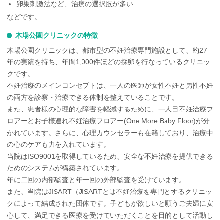
卵巣刺激法など、治療の選択肢が多い
などです。
木場公園クリニックの特徴
木場公園クリニックは、都市型の不妊治療専門施設として、約27
年の実績を持ち、年間1,000件ほどの採卵を行なっているクリニッ
クです。
不妊治療のメインコンセプトは、一人の医師が女性不妊と男性不妊
の両方を診察・治療できる体制を整えていることです。
また、患者様の心理的な障害を軽減するために、一人目不妊治療フ
ロアーとお子様連れ不妊治療フロアー(One More Baby Floor)が分
かれています。さらに、心理カウンセラーも在籍しており、治療中
の心のケアも力を入れています。
当院はISO9001を取得しているため、安全な不妊治療を提供できる
ためのシステムが構築されています。
年に二回の内部監査と年一回の外部監査を受けています。
また、当院はJISART（JISARTとは不妊治療を専門とするクリニッ
クによって結成された団体です。子どもが欲しいと願うご夫婦に安
心して、満足できる医療を受けていただくことを目的として活動し