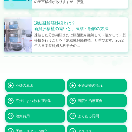
の子宮移植がありますが、胚盤…
凍結融解胚移植とは？
新鮮胚移植の違いと、凍結・融解の方法
凍結した分割期胚または胚盤胞を融解して（溶かして）胚
移植を行うことを「凍結融解胚移植」と呼びます。2022
年の日本産科婦人科学会の…
不妊の原因
不妊治療の流れ
不妊にまつわる用語集
当院の治療事例
治療費用
よくある質問
医師・スタッフ紹介
アクセス