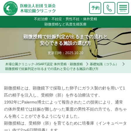
予約
不妊治療・不妊症・男性不妊・体外受精
顕微授精など高度生殖医療
顕微授精で妊娠判定が出るまでの流れと
安心できる施設の選び方
更新日時：2025.10.20
木場公園クリニック-JISART認定 体外受精・顕微授精
基礎知識（コラム）
顕微授精で妊娠判定が出るまでの流れと
安心できる施設の選び方
顕微授精とは、顕微鏡下で採取した卵子にガラス製の針を用いて1
匹の精子を注入し、受精卵（胚）を作る治療法です。
1992年にPalermo博士によって報告されたこの技術により、通常
の体外受精では妊娠が難しかった重度の男性不妊の方でも、赤ちゃ
んを抱くことができるようになりました。
顕微授精は、受精卵（胚）を育てるために培養庫（インキュベータ
ー）内で2〜6日間培養します。