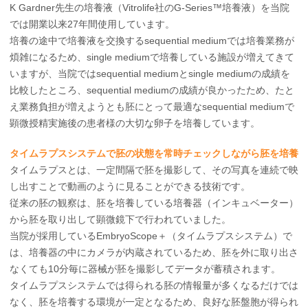
K Gardner先生の培養液（Vitrolife社のG-Series™培養液）を当院
では開業以来27年間使用しています。
培養の途中で培養液を交換するsequential mediumでは培養業務が
煩雑になるため、single mediumで培養している施設が増えてきて
いますが、当院ではsequential mediumとsingle mediumの成績を
比較したところ、sequential mediumの成績が良かったため、たと
え業務負担が増えようとも胚にとって最適なsequential mediumで
顕微授精実施後の患者様の大切な卵子を培養しています。
タイムラプスシステムで胚の状態を常時チェックしながら胚を培養
タイムラプスとは、一定間隔で胚を撮影して、その写真を連続で映
し出すことで動画のように見ることができる技術です。
従来の胚の観察は、胚を培養している培養器（インキュベーター）
から胚を取り出して顕微鏡下で行われていました。
当院が採用しているEmbryoScope＋（タイムラプスシステム）で
は、培養器の中にカメラが内蔵されているため、胚を外に取り出さ
なくても10分毎に器械が胚を撮影してデータが蓄積されます。
タイムラプスシステムでは得られる胚の情報量が多くなるだけでは
なく、胚を培養する環境が一定となるため、良好な胚盤胞が得られ