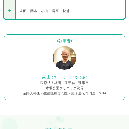
土
吉田
関本
杉山
岩原
松浦
吉田 淳
(よしだ あつみ)
医療法人社団 生新会 理事長
木場公園クリニック院長
産婦人科医・生殖医療専門医・臨床遺伝専門医・MBA