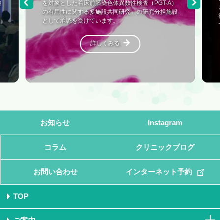
検
を対象とした着床前胚染色体異数性検査（PGT-A）
の有用性に関する多施設共同研究」の研究分担施設
として承認を受けています。
詳しくみる
お知らせ
Instagram
コラム
クリニックブログ
お問い合わせ
インターネット予約
TOP