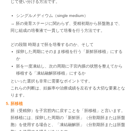
じて使い分ける方法です。
シングルメディウム（single medium）
→ 胚の発育ステージに関わらず、受精初期から胚盤胞まで、
同じ組成の培養液で一貫して培養を行う方法です。
どの段階 時期まで胚を培養するのか、そして
採卵した周期にそのまま移植を行う「新鮮胚移植」にする
か
胚を一度凍結し、次の周期に子宮内膜の状態を整えてから
移植する「凍結融解胚移植」にするか
といった選択も非常に需要なポイントです。
これらの判断は、妊娠率や治療成績を左右する大切な要素とな
ります。
胚移植
胚（受精卵）を子宮腔内に戻すことを「胚移植」と言います。
胚移植には、採卵した周期の「新鮮胚」（分割期胚または胚盤
胞）を使用する場合と、「凍結融解胚」（分割期胚または胚盤