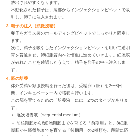
放出されやすくなります。
不動化された精子は、尾部からインジェクションピペットで吸
引し、卵子に注入されます。
精子の注入（顕微授精）
卵子をガラス製のホールディングピペットでしっかりと固定し
ます。
次に、精子を吸引したインジェクションピペットを用いて透明
帯を貫通させ、卵細胞質内へと慎重に進めていきます。細胞膜
が破れたことを確認したうえで、精子を卵子の中へ注入しま
す。
胚の培養
体外受精や顕微授精を行った後は、受精卵（胚）を2〜6日
間、インキュベーター内で培養を行います。
この胚を育てるための「培養液」には、2つのタイプがありま
す。
逐次培養液（sequential medium）
→ 前核期胚から8細胞期胚までを育てる「前期用」と、8細胞
期胚から胚盤胞までを育てる「後期用」の2種類を、段階に応