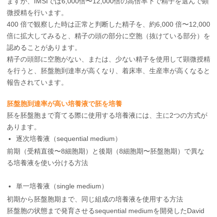
ますが、IMSIでは6,000倍〜12,000倍の高倍率下で精子を選んで顕
微授精を行います。
400 倍で観察した時は正常と判断した精子を、約6,000 倍〜12,000
倍に拡大してみると、精子の頭の部分に空胞（抜けている部分）を
認めることがあります。
精子の頭部に空胞がない、または、少ない精子を使用して顕微授精
を行うと、胚盤胞到達率が高くなり、着床率、生産率が高くなると
報告されています。
胚盤胞到達率が高い培養液で胚を培養
胚を胚盤胞まで育てる際に使用する培養液には、主に2つの方式が
あります。
逐次培養液（sequential medium）
前期（受精直後〜8細胞期）と後期（8細胞期〜胚盤胞期）で異な
る培養液を使い分ける方法
単一培養液（single medium）
初期から胚盤胞期まで、同じ組成の培養液を使用する方法
胚盤胞の状態まで発育させるsequential mediumを開発したDavid