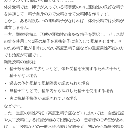
カップルでも治療が可能となりました。
体外受精では、卵子が入っている培養液の中に運動性の良好な精子
を添加して、精子自身の力で受精させて受精卵を作ります。
しかし、ある程度以上の運動精子がなければ、体外受精では受精が
成立しません。
一方、顕微授精は、形態や運動性の良好な精子を選択し、ガラス製
の針を使用して1匹の精子を直接卵子に注入して受精させます。そ
のため精子数が非常に少ない高度乏精子症などの重度男性不妊の方
でも治療が可能です。
顕微授精の適応は、
精子数が極めて少ないなど、体外受精を実施するための十分な
精子がない場合
過去の体外受精で受精障害が認められた場合
無精子症などで、精巣内から採取した精子を使用する場合
夫に抗精子抗体が確認されている場合
などです。
また、重度の男性不妊（高度乏精子症など）においては、自然妊娠
や人工授精による妊娠が極めて困難なため、患者様のご希望があれ
ば、人工授精などの一般不妊治療は実施せず、初めから顕微授精を