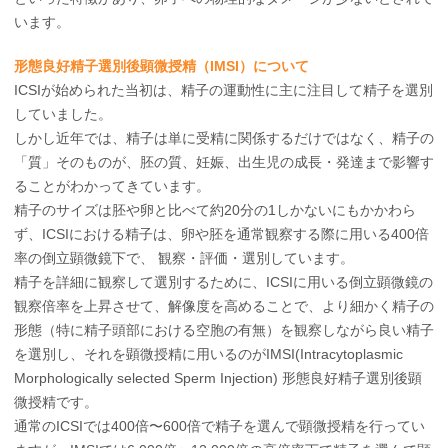
います。
形態良好精子選別後顕微授精（IMSI）について
ICSIが始められた当初は、精子の運動性に主に注目して精子を選別
していました。
しかし近年では、精子は単に受精に関係するだけではなく、精子の
「質」そのものが、胚の質、妊娠、出生児の成長・発達まで影響す
ることがわかってきています。
精子のサイズは胚や卵と比べて約20分の1しかないにもかかわら
ず、ICSIにおける精子は、卵や胚を通常観察する際に用いる400倍
率の倒立顕微鏡下で、 観察・評価・選別しています。
精子を詳細に観察して選別するために、ICSIに用いる倒立顕微鏡の
観察倍率を上昇させて、解像度を高めることで、より細かく精子の
形態（特に精子頭部における空胞の有無）を観察しながら良い精子
を選別し、それを顕微授精に用いるのがIMSI(Intracytoplasmic
Morphologically selected Sperm Injection) 形態良好精子選別後顕
微授精です。
通常のICSIでは400倍〜600倍で精子を選んで顕微授精を行ってい