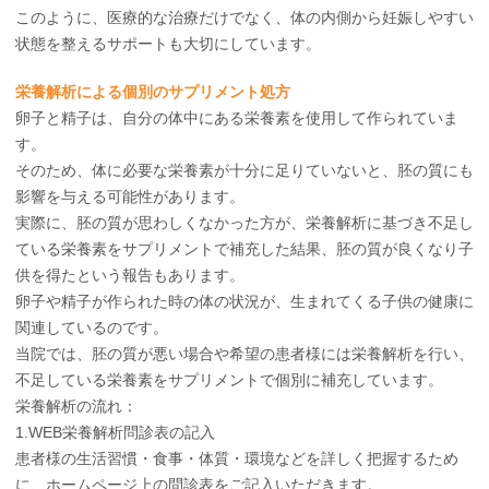
このように、医療的な治療だけでなく、体の内側から妊娠しやすい
状態を整えるサポートも大切にしています。
栄養解析による個別のサプリメント処方
卵子と精子は、自分の体中にある栄養素を使用して作られていま
す。
そのため、体に必要な栄養素が十分に足りていないと、胚の質にも
影響を与える可能性があります。
実際に、胚の質が思わしくなかった方が、栄養解析に基づき不足し
ている栄養素をサプリメントで補充した結果、胚の質が良くなり子
供を得たという報告もあります。
卵子や精子が作られた時の体の状況が、生まれてくる子供の健康に
関連しているのです。
当院では、胚の質が悪い場合や希望の患者様には栄養解析を行い、
不足している栄養素をサプリメントで個別に補充しています。
栄養解析の流れ：
1.WEB栄養解析問診表の記入
患者様の生活習慣・食事・体質・環境などを詳しく把握するため
に、ホームページ上の問診表をご記入いただきます。