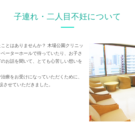
目不妊について
不妊治療成功のポイント
不妊検査につ
子連れ・二人目不妊について
胚染色体異数性検査（PGT-A）について
着床前胚染色体異数性およ
ことはありませんか？ 木場公園クリニッ
レベーターホールで待っていたり、お子さ
どのお話を聞いて、とても心苦しい想いを
で治療をお受けになっていただくために、
設させていただきました。