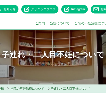
お知らせ
クリニックブログ
Instagram
お
ご案内
当院について
当院の不妊治療につ
へ
ついての用語
症のよくある質問
治療のステップや流れについて
卵子凍結（未受精卵凍結）助成金
経験豊かな専門医・不妊治療の名医のご紹介
セミナーについて
治療方法についての用語
二人目不妊のよくある質問
予約方法について
不妊治療の費用や助成金、補助金
薬についての用
交通アク
自然妊
子連れ・二人目不妊について
ついて
物質についての用語
工授精のスケジュールや排卵後について
学会発表・論文など
スタッフ募集
体外受精（IVF）とは
パン
場公園クリニック倫理委員会
治療の痛みや注射など不安を感じている方へ
不妊治療が辛いと
不妊治療のためのカウンセリング
卵子凍結（未受精卵）
授精
当院の不妊治療について
子連れ・二人目不妊について
その他の治療
不妊治療のストレスやうつについて
卵