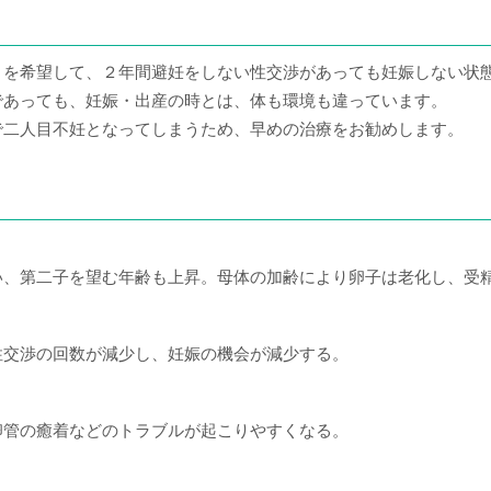
目を希望して、２年間避妊をしない性交渉があっても妊娠しない状
であっても、妊娠・出産の時とは、体も環境も違っています。
で二人目不妊となってしまうため、早めの治療をお勧めします。
い、第二子を望む年齢も上昇。母体の加齢により卵子は老化し、受
性交渉の回数が減少し、妊娠の機会が減少する。
卵管の癒着などのトラブルが起こりやすくなる。