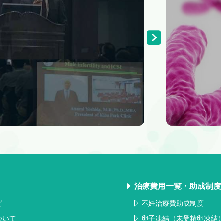
治療費用一覧・助成制
ど
不妊治療費助成制度
ついて
卵子凍結（未受精卵凍結