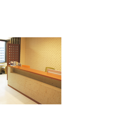
いて
不妊治療の副作用について
び構造異常検査（PGT-A・SR）について