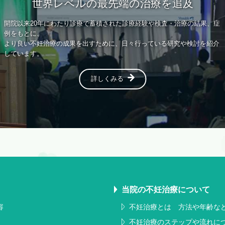
東京の木場公園クリニックは、日本産科婦人科学会から、「反復体外受
精・胚移植（ART）不成功例、習慣流産例（反復流産を含む）、染色体構
造異常例を対象とした着床前胚染色体異数性検査（PGT-A）の有用性に関
する多施設共同研究」の研究分担施設として承認を受けています。
詳しくみる
当院の不妊治療について
容
不妊治療とは 方法や年齢な
不妊治療のステップや流れに