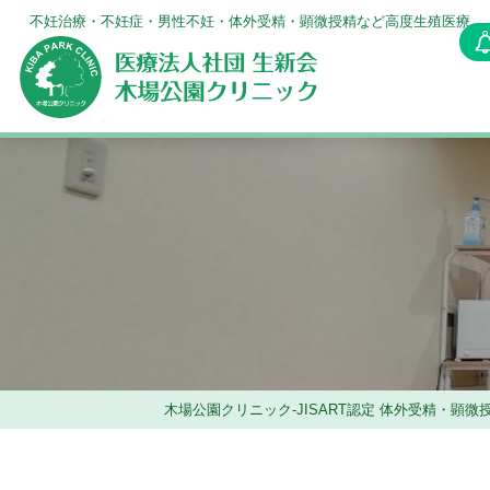
不妊治療・不妊症・男性不妊・体外受精
・
顕微授精など高度生殖医療
初めてご来院の皆様へ
診療時間・診察内容
不妊治療とは 方法や年齢など
不妊治療の医療費控除など助成制度について
男性不妊症のよくある質問
女性の体についての用語
理事長あいさつ
当院の患者様
男性の体に
女性不妊
不妊
受精や着床など 妊娠の流れや仕組み
当院の不妊治療・体外受精の成功率、実績に
不妊症とは 不妊症の原因や定義
男性不妊ついての用語
不妊に関する
人
フロア・施設案内・充実した設備
失敗や障害など不安を感じている方へ
木
胚盤胞培養・移植の着床時期や確率について
木場公園クリニック-JISART認定 体外受精・顕微
タイミング法の解説や成功率について