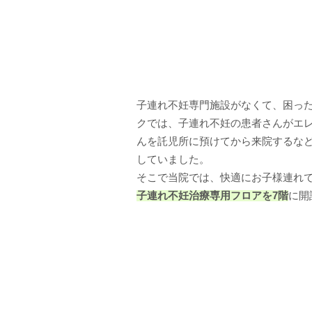
体外受精移植後の生活について
二人
胎児精密超音波検査について
着床前
子連れ不妊専門施設がなくて、困った
クでは、子連れ不妊の患者さんがエ
んを託児所に預けてから来院するな
していました。
そこで当院では、快適にお子様連れ
子連れ不妊治療専用フロアを7階
に開