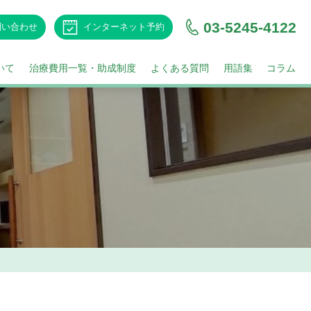
03-5245-4122
問い合わせ
インターネット予約
いて
治療費用一覧・助成制度
よくある質問
用語集
コラム
について
語
セス
娠についての年齢や確率など
女性不妊ついての用語
不妊治療と仕事の両立
フレット
顕微授精とは
男性不妊の治療
感じている方へ
胚凍結・胚融解について
について
巣刺激について
着床前診断について