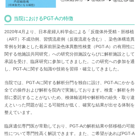
当院におけるPGT-Aの特徴
2020年4月より、日本産婦人科学会による「反復体外受精・胚移植
（ART）不成功例、習慣流産例（反復流産を含む）、染色体構造異
常例を対象とした着床前胚染色体異数性検査（PGT-A）の有用性に
関する他施設共同研究」への研究分担施設ならびに解析施設として
承認を受け、臨床研究に参加してきました。この研究への参加を通
し、PGT-Aに関する知識や技術を習得・確立してきました。
当院では、PGT-Aに関する解析分門を独自に設け、PGT-Aにかかる
全ての操作および解析を院内で実施しております。検査・解析を外
部に委託することがないため、検体輸送時や解析時の紛失・取り違
えといった問題が起こる可能性が低く、確実な結果が出せる体制を
整えています。
臨床遺伝専門医が常勤しており、PGT-Aの解析結果や胚移植の可能
性について専門性高く解説できます。また、ご希望があればPGT-A