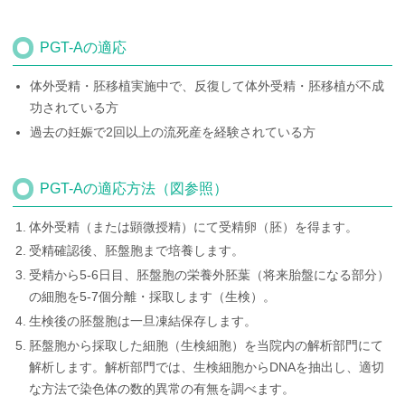
PGT-Aの適応
体外受精・胚移植実施中で、反復して体外受精・胚移植が不成
功されている方
過去の妊娠で2回以上の流死産を経験されている方
PGT-Aの適応方法（図参照）
体外受精（または顕微授精）にて受精卵（胚）を得ます。
受精確認後、胚盤胞まで培養します。
受精から5-6日目、胚盤胞の栄養外胚葉（将来胎盤になる部分）
の細胞を5-7個分離・採取します（生検）。
生検後の胚盤胞は一旦凍結保存します。
胚盤胞から採取した細胞（生検細胞）を当院内の解析部門にて
解析します。解析部門では、生検細胞からDNAを抽出し、適切
な方法で染色体の数的異常の有無を調べます。