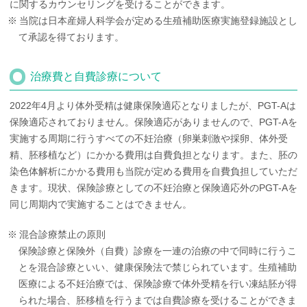
に関するカウンセリングを受けることができます。
当院は日本産婦人科学会が定める生殖補助医療実施登録施設とし
て承認を得ております。
治療費と自費診療について
2022年4月より体外受精は健康保険適応となりましたが、PGT-Aは
保険適応されておりません。保険適応がありませんので、PGT-Aを
実施する周期に行うすべての不妊治療（卵巣刺激や採卵、体外受
精、胚移植など）にかかる費用は自費負担となります。また、胚の
染色体解析にかかる費用も当院が定める費用を自費負担していただ
きます。現状、保険診療としての不妊治療と保険適応外のPGT-Aを
同じ周期内で実施することはできません。
混合診療禁止の原則
保険診療と保険外（自費）診療を一連の治療の中で同時に行うこ
とを混合診療といい、健康保険法で禁じられています。生殖補助
医療による不妊治療では、保険診療で体外受精を行い凍結胚が得
られた場合、胚移植を行うまでは自費診療を受けることができま