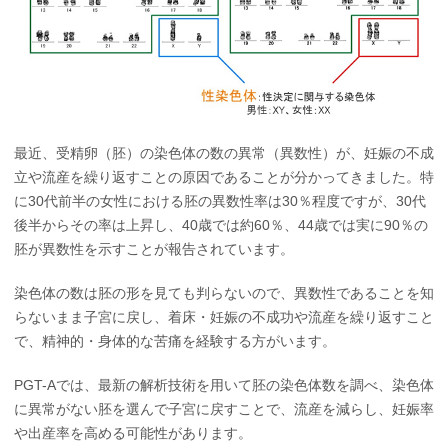
最近、受精卵（胚）の染色体の数の異常（異数性）が、妊娠の不成
立や流産を繰り返すことの原因であることが分かってきました。特
に30代前半の女性における胚の異数性率は30％程度ですが、30代
後半からその率は上昇し、40歳では約60％、44歳では実に90％の
胚が異数性を示すことが報告されています。
染色体の数は胚の形を見ても判らないので、異数性であることを知
らないまま子宮に戻し、着床・妊娠の不成功や流産を繰り返すこと
で、精神的・身体的な苦痛を経験する方がいます。
PGT-Aでは、最新の解析技術を用いて胚の染色体数を調べ、染色体
に異常がない胚を選んで子宮に戻すことで、流産を減らし、妊娠率
や出産率を高める可能性があります。