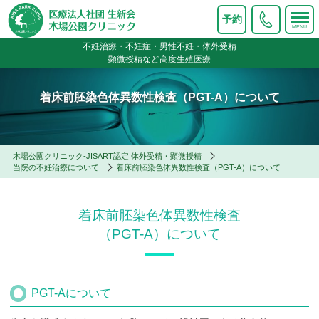
予約
不妊治療・不妊症・男性不妊・体外受精
顕微授精など高度生殖医療
着床前胚染色体異数性検査（PGT-A）について
木場公園クリニック-JISART認定 体外受精・顕微授精
当院の不妊治療について
着床前胚染色体異数性検査（PGT-A）について
着床前胚染色体異数性検査
（PGT-A）について
PGT-Aについて