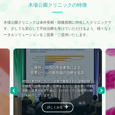
木場公園クリニックの特徴
木場公園クリニックは体外受精・顕微授精に特化したクリニックで
す。
少しでも安心して不妊治療を受けていただけるよう、
様々なト
ータルソリューションをご提案・ご提供いたします。
着床前胚染色体異数性検査
（PGT-A）
東京の木場公園クリニックは、日本産科婦人科学会
験
から、「反復体外受精・胚移植（ART）不成功例、
不妊
習慣流産例（反復流産を含む）、染色体構造異常例
や検
を対象とした着床前胚染色体異数性検査（PGT-A）
の有用性に関する多施設共同研究」の研究分担施設
として承認を受けています。
詳しくみる